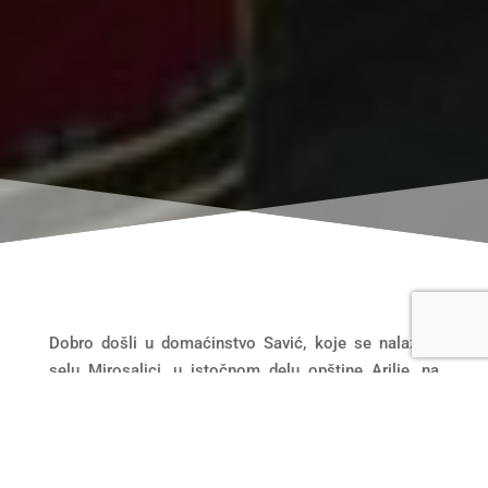
Dobro došli u domaćinstvo Savić, koje se nalazi u
selu Mirosaljci, u istočnom delu opštine Arilje, na
174 km od Beograda.
Selo Mirosaljci je smešteno na 500-700m
nadmorske visine i okruženo je valovitim brdima i