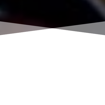
“SRBIJA – ZEMLJA
NETAKNUTE
PRIRODE I DOBRIH