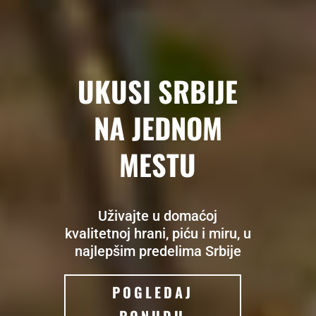
UKUSI SRBIJE
NA JEDNOM
MESTU
Uživajte u domaćoj
kvalitetnoj hrani, piću i miru, u
najlepšim predelima Srbije
POGLEDAJ